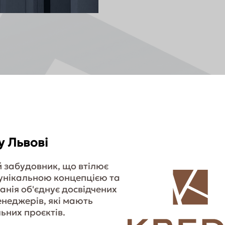
у Львові
й забудовник, що втілює
 унікальною концепцією та
ія об'єднує досвідчених
менеджерів, які мають
ьних проєктів.