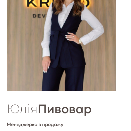
Юлія
Пивовар
Менеджерка з продажу