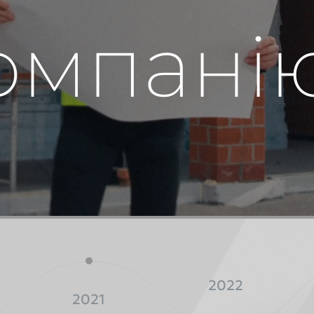
омпані
2022
2021